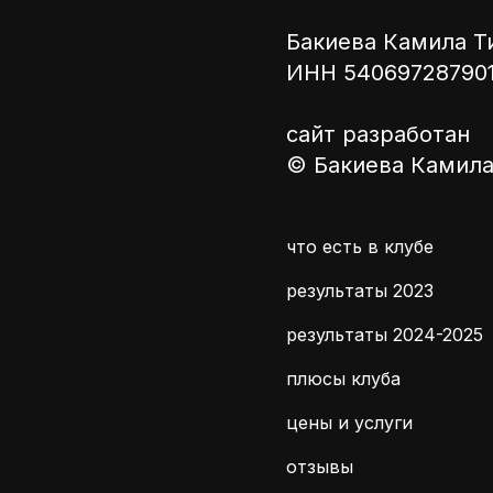
здоровью и поз
Бакиева Камила Т
другой спортив
ИНН 54069728790
меняя маршруты
силу, возможно
сайт разработан
настоящая взаи
© Бакиева Камил
и по желанию, 
что есть в клубе
результаты 2023
результаты 2024-2025
плюсы клуба
цены и услуги
отзывы