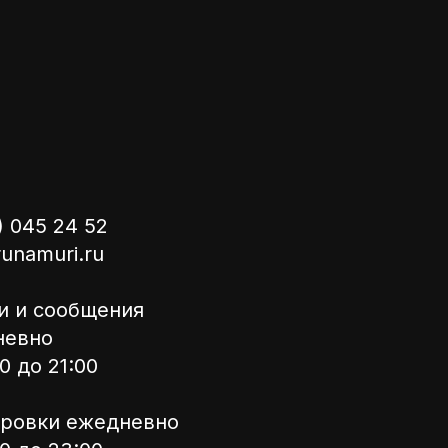
д с
погоду,
ё тело,
ера ―
ё в кайф
) 045 24 52
runamuri.ru
и и сообщения
невно
0 до 21:00
ровки ежедневно