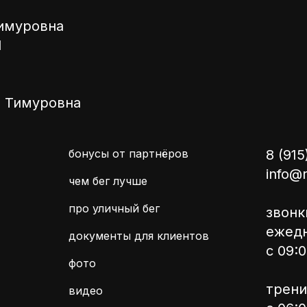
итиву. в-четвертых, ты узнаешь горо
имуровна
ной стороны, бегая по нему в любую 
1
 и чувствуя масштабы, свободу, сво
сти; к тому же, вдруг это как у трен
мная любовь на всю жизнь, когда вс
а Тимуровна
а не по принуждению, м? :)
бонусы от партнёров
8 (915
info@
чем бег лучше
про уличный бег
звонк
ежед
документы для клиентов
с 09:0
фото
трени
видео